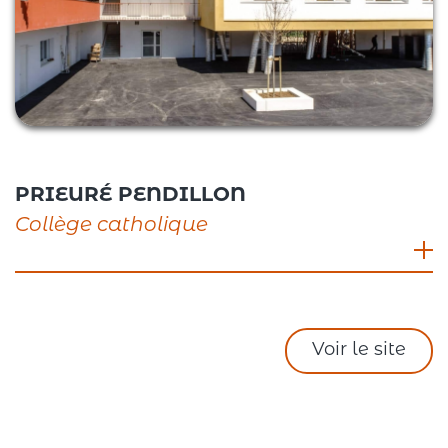
PRIEURÉ PENDILLON
Collège catholique
Rue Chauchère, 26260 Saint-Donat-sur-
l’Herbasse
04 75 45 11 09
Voir le site
Chef d’établissement : Guy DE LA TORRE