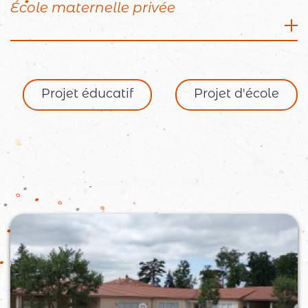
École maternelle privée
Rue Chevalier Bayard, 26260 Saint Donat sur
l’Herbasse
04 75 45 29 94
Projet éducatif
Projet d'école
Directeur : Arnaud BOUTELOUP
Effectifs : 61 élèves