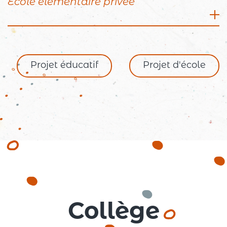
École élémentaire privée
Rue Chevalier Bayard, 26260 Saint Donat sur
l’Herbasse
04 75 45 11 09
Projet éducatif
Projet d'école
Directeur : Arnaud BOUTELOUP
Effectifs : 136 élèves
Collège