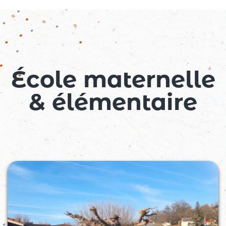
04 26 78 57 71
c.buche@archeagglo.fr
École maternelle
& élémentaire