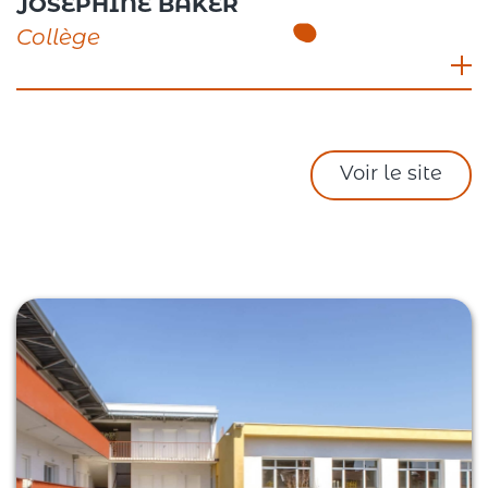
JOSÉPHINE BAKER
Collège
715 route de Valence, 26260 Saint-Donat-sur-
l’Herbasse
04 75 45 11 20
Voir le site
Chef d’établissement : Nelly ROUSSELOT