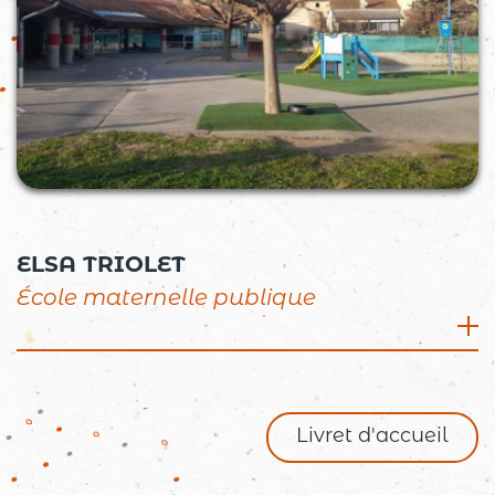
ELSA TRIOLET
École maternelle publique
Place Anatole France, 26260 Saint Donat sur
l’Herbasse
04 75 45 15 16
Livret d'accueil
ce.0260636a@ac-grenoble.fr
Directrice : Carole BELLERI