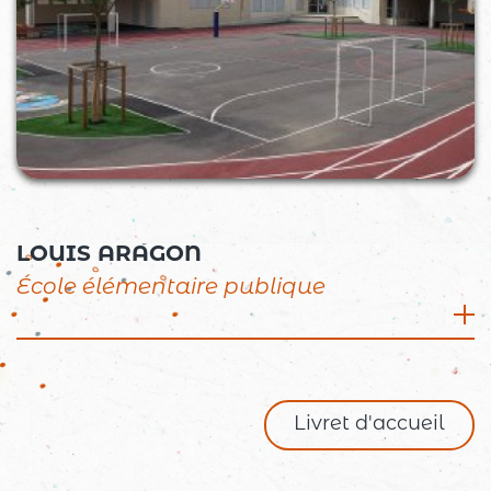
LOUIS ARAGON
École élémentaire publique
10 Place Anatole France, 26260 Saint Donat
sur l’Herbasse
04 75 45 12 65
Livret d'accueil
ce.0260395n@ac-grenoble.fr
Directrice : Alexandra HAMON
Effectifs : 212 élèves, 9 classes et un dispositif