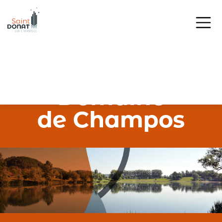
Passer au contenu principal
Accueil > Vivre à Saint-Donat > Sport, Culture & Loisirs > Domaine de
Champos
Domaine
de Champos