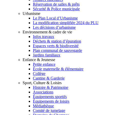
Réservation de salles & prêts
Sécurité & Police municipale
Urbanisme
Le Plan Local d’Urbanisme
La modification simplifiée 2024 du PLU
Les décisions d’urbanisme
Environnement & cadre de vie
Infos travaux
Déchets & station d’épuration
Espaces verts & biodiversité
Plan communal de sauvegarde
Jardins familiaux
Enfance & Jeunesse
Petite enfance
École maternelle & élémentaire
Collège
Cantine & Garderie
Sport, Culture & Loisirs
Histoire & Patrimoine
Associations
Équipements sportifs
Équipements de loisirs
Médiathèque
Comité de jumelage