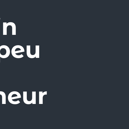
in
 peu
heur