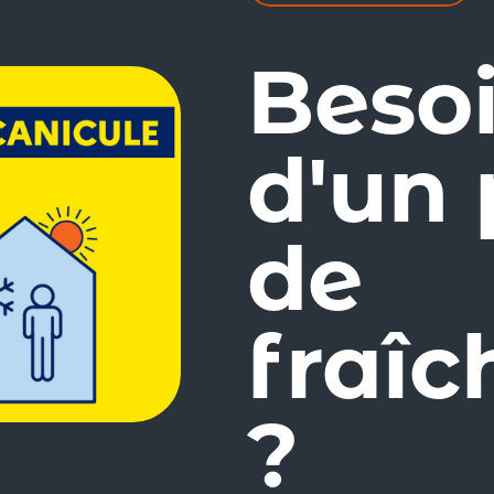
Beso
d'un
de
fraîc
?